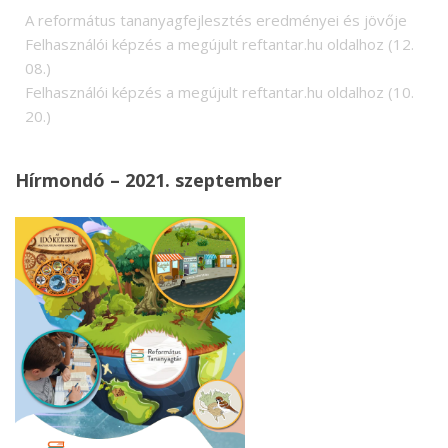
A református tananyagfejlesztés eredményei és jövője
Felhasználói képzés a megújult reftantar.hu oldalhoz (12.
08.)
Felhasználói képzés a megújult reftantar.hu oldalhoz (10.
20.)
Hírmondó – 2021. szeptember