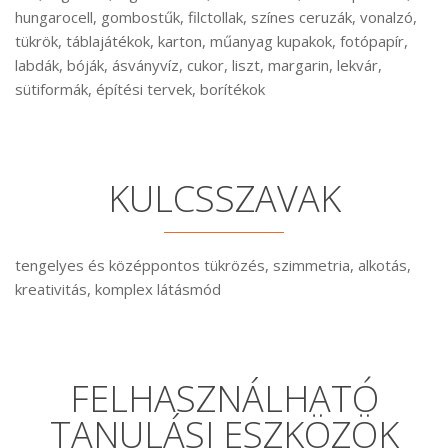
hungarocell, gombostűk, filctollak, színes ceruzák, vonalzó,
tükrök, táblajátékok, karton, műanyag kupakok, fotópapír,
labdák, bóják, ásványvíz, cukor, liszt, margarin, lekvár,
sütiformák, építési tervek, borítékok
KULCSSZAVAK
tengelyes és középpontos tükrözés, szimmetria, alkotás,
kreativitás, komplex látásmód
FELHASZNÁLHATÓ
TANULÁSI ESZKÖZÖK