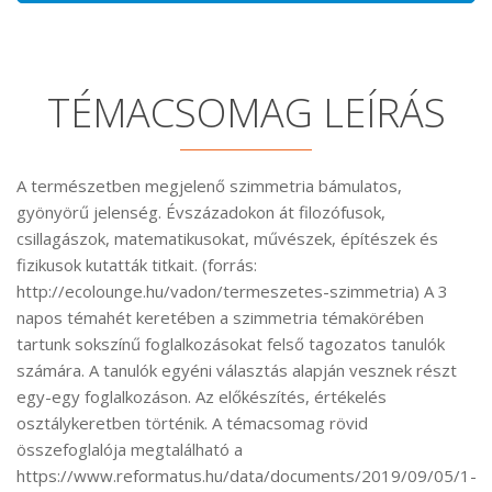
TÉMACSOMAG LEÍRÁS
A természetben megjelenő szimmetria bámulatos,
gyönyörű jelenség. Évszázadokon át filozófusok,
csillagászok, matematikusokat, művészek, építészek és
fizikusok kutatták titkait. (forrás:
http://ecolounge.hu/vadon/termeszetes-szimmetria) A 3
napos témahét keretében a szimmetria témakörében
tartunk sokszínű foglalkozásokat felső tagozatos tanulók
számára. A tanulók egyéni választás alapján vesznek részt
egy-egy foglalkozáson. Az előkészítés, értékelés
osztálykeretben történik. A témacsomag rövid
összefoglalója megtalálható a
https://www.reformatus.hu/data/documents/2019/09/05/1-