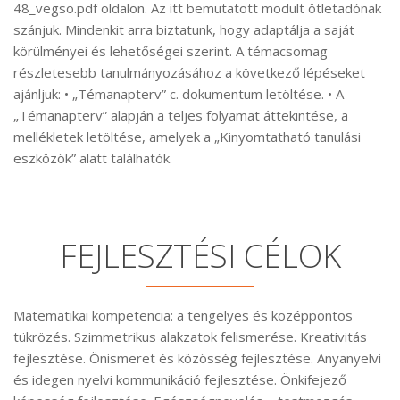
48_vegso.pdf oldalon. Az itt bemutatott modult ötletadónak
szánjuk. Mindenkit arra biztatunk, hogy adaptálja a saját
körülményei és lehetőségei szerint. A témacsomag
részletesebb tanulmányozásához a következő lépéseket
ajánljuk: • „Témanapterv” c. dokumentum letöltése. • A
„Témanapterv” alapján a teljes folyamat áttekintése, a
mellékletek letöltése, amelyek a „Kinyomtatható tanulási
eszközök” alatt találhatók.
FEJLESZTÉSI CÉLOK
Matematikai kompetencia: a tengelyes és középpontos
tükrözés. Szimmetrikus alakzatok felismerése. Kreativitás
fejlesztése. Önismeret és közösség fejlesztése. Anyanyelvi
és idegen nyelvi kommunikáció fejlesztése. Önkifejező