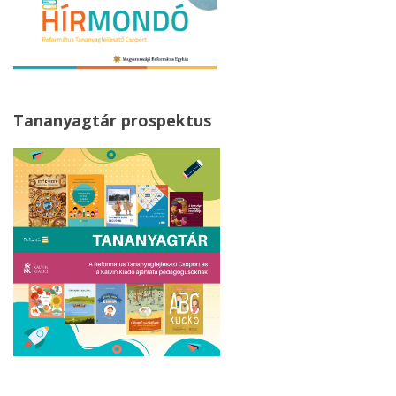
Tananyagtár prospektus