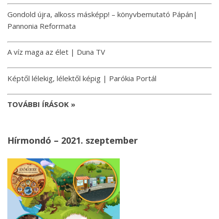
Gondold újra, alkoss másképp! – könyvbemutató Pápán|
Pannonia Reformata
A víz maga az élet | Duna TV
Képtől lélekig, lélektől képig | Parókia Portál
TOVÁBBI ÍRÁSOK »
Hírmondó – 2021. szeptember