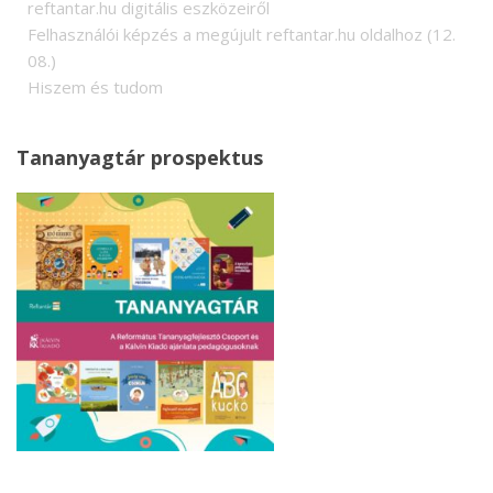
reftantar.hu digitális eszközeiről
Felhasználói képzés a megújult reftantar.hu oldalhoz (12.
08.)
Hiszem és tudom
Tananyagtár prospektus