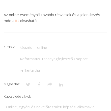
Az online eseményről további részletek és a jelentkezés
módja
itt
olvasható.
Címkék:
képzés
online
Református Tananyagfejlesztő Csoport
reftantar.hu
Megosztás:
Kapcsolódó cikkek:
Online, egyéni és nevelőtestületi képzési alkalmak a