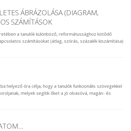
ÉLETES ÁBRÁZOLÁSA (DIAGRAM,
TOS SZÁMÍTÁSOK
eretében a tanulók különböző, reformátussághoz kötődő
 kapcsolatos számításokat (átlag, szórás, százalék kiszámítása)
ba helyező óra célja, hogy a tanulók funkcionális szövegekkel
koroljanak, melyek segítik őket a jó olvasóvá, magán- és
HATOM…