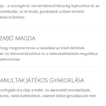
lja – a szövegértő, versértelmező készség fejlesztése és az
i gondolkodás, az érzések, gondolatok szóban történő
ének erősítése.
SZABÓ MAGDA
, hogy megismertesse a tanulókkal az írónő életének
it. Az idővonal készítése és a tankockafeladatok megoldása
nelmi korban.
ANULTAK JÁTÉKOS GYAKORLÁSA
efoglaló óra célja a mellé- és alárendelő mondatfajták,
tás, tankockafeladatok, valamint bibliai igeszakaszok mint