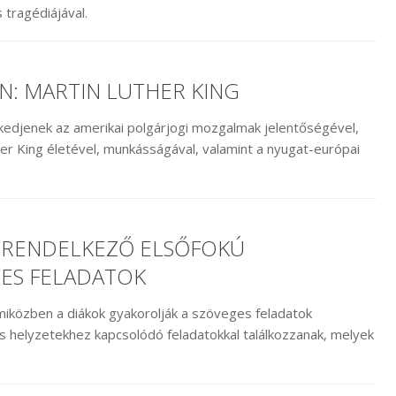
 tragédiájával.
N: MARTIN LUTHER KING
kedjenek az amerikai polgárjogi mozgalmak jelentőségével,
ther King életével, munkásságával, valamint a nyugat-európai
RENDELKEZŐ ELSŐFOKÚ
ES FELADATOK
 miközben a diákok gyakorolják a szöveges feladatok
s helyzetekhez kapcsolódó feladatokkal találkozzanak, melyek
.