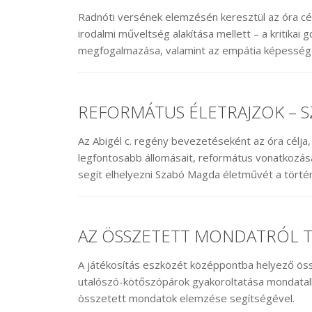
Radnóti versének elemzésén keresztül az óra cé
irodalmi műveltség alakítása mellett – a kritika
megfogalmazása, valamint az empátia képesség
REFORMÁTUS ÉLETRAJZOK – 
Az Abigél c. regény bevezetéseként az óra célja
legfontosabb állomásait, református vonatkozása
segít elhelyezni Szabó Magda életművét a törté
AZ ÖSSZETETT MONDATRÓL T
A játékosítás eszközét középpontba helyező össz
utalószó-kötőszópárok gyakoroltatása mondatalko
összetett mondatok elemzése segítségével.