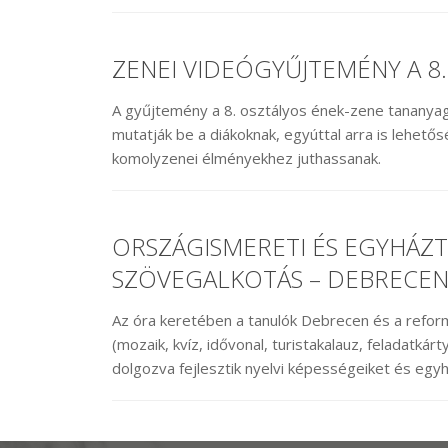
ZENEI VIDEÓGYŰJTEMÉNY A 8
A gyűjtemény a 8. osztályos ének-zene tananya
mutatják be a diákoknak, egyúttal arra is lehetősé
komolyzenei élményekhez juthassanak.
ORSZÁGISMERETI ÉS EGYHÁZ
SZÖVEGALKOTÁS – DEBRECE
Az óra keretében a tanulók Debrecen és a refor
(mozaik, kvíz, idővonal, turistakalauz, feladatk
dolgozva fejlesztik nyelvi képességeiket és egyh