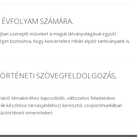
. ÉVFOLYAM SZÁMÁRA.
gban szereplő műveket a maguk látványvilágával együtt
get biztosítva, hogy koncertekre ritkán eljutó tanítványaink is
TÖRTÉNETI SZÖVEGFELDOLGOZÁS,
N
máció témaköréhez kapcsolódó, változatos feladatokon
ártyák készítése társasjátékhoz) keresztül, csoportmunkában
áztörténeti ismereteiket.