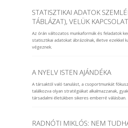
STATISZTIKAI ADATOK SZEML
TÁBLÁZAT), VELÜK KAPCSOLA
Az órán változatos munkaformák és feladatok k
statisztikai adatokat ábrázolnak, illetve ezekkel
végeznek.
A NYELV ISTEN AJÁNDÉKA
A társaktól való tanulást, a csoportmunkát fókusz
találkozva olyan stratégiákat alkalmazzanak, gya
társadalmi életükben sikeres emberré válásban.
RADNÓTI MIKLÓS: NEM TUD