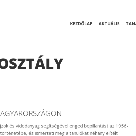
KEZDŐLAP
AKTUÁLIS
TAN
 OSZTÁLY
I MAGYARORSZÁGON
jzok és videóanyag segítségével enged bepillantást az 1956-
örténetébe, és ismerteti meg a tanulókat néhány elítélt