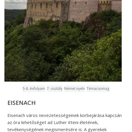
5-8. évfolyam
7. osztály
Német nyelv
Témacsomag
EISENACH
Eisenach város nevezetességeinek körbejárása kapcsán
az óra lehetőséget ad Luther itteni életének,
tevékenységének megismerésére is. A gyerekek