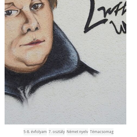
5-8. évfolyam
7. osztály
Német nyelv
Témacsomag