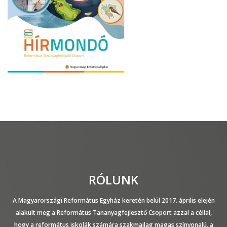
RÓLUNK
A Magyarországi Református Egyház keretén belül 2017. április elején
alakult meg a Református Tananyagfejlesztő Csoport azzal a céllal,
hogy a református iskolák számára szakmailag magas színvonalú, a