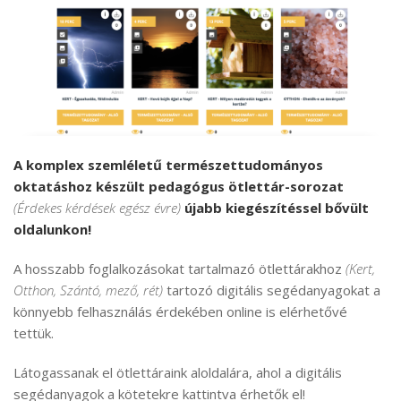
A komplex szemléletű természettudományos
oktatáshoz készült pedagógus ötlettár-sorozat
(Érdekes kérdések egész évre)
újabb kiegészítéssel bővült
oldalunkon!
A hosszabb foglalkozásokat tartalmazó ötlettárakhoz
(Kert,
Otthon, Szántó, mező, rét)
tartozó digitális segédanyagokat a
könnyebb felhasználás érdekében online is elérhetővé
tettük.
Látogassanak el ötlettáraink aloldalára, ahol a digitális
segédanyagok a kötetekre kattintva érhetők el!