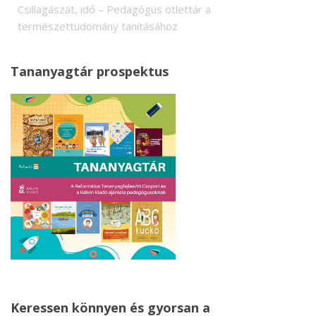
Csillagászat, idő – Pedagógus ötlettár a
természettudomány tanításához
Tananyagtár prospektus
Keressen könnyen és gyorsan a