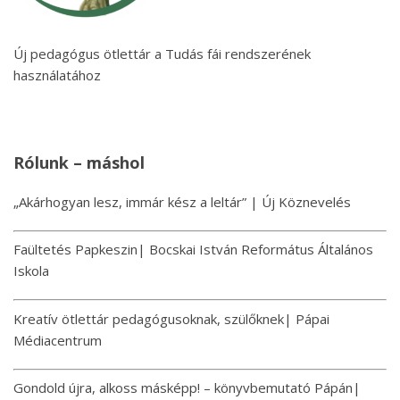
Új pedagógus ötlettár a Tudás fái rendszerének
használatához
Rólunk – máshol
„Akárhogyan lesz, immár kész a leltár” | Új Köznevelés
Faültetés Papkeszin| Bocskai István Református Általános
Iskola
Kreatív ötlettár pedagógusoknak, szülőknek| Pápai
Médiacentrum
Gondold újra, alkoss másképp! – könyvbemutató Pápán|