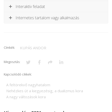
Interaktív feladat
Internetes tartalom vagy alkalmazás
Címkék:
KUPÁS ANDOR
Megosztás:
Kapcsolódó cikkek:
A feltörekvő nagyhatalom
Nehézkes út a kiegyezésig, a dualizmus kora
A nagy változások kora