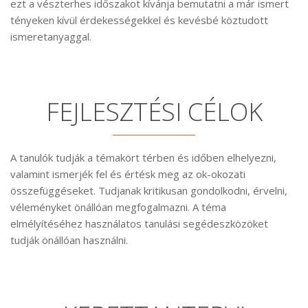
ezt a vészterhes időszakot kívánja bemutatni a már ismert
tényeken kívül érdekességekkel és kevésbé köztudott
ismeretanyaggal.
FEJLESZTÉSI CÉLOK
A tanulók tudják a témakört térben és időben elhelyezni,
valamint ismerjék fel és értésk meg az ok-okozati
összefüggéseket. Tudjanak kritikusan gondolkodni, érvelni,
véleményket önállóan megfogalmazni. A téma
elmélyítéséhez használatos tanulási segédeszközöket
tudják önállóan használni.