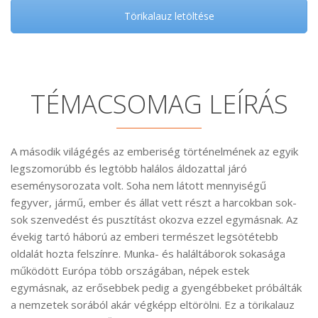
Törikalauz letöltése
TÉMACSOMAG LEÍRÁS
A második világégés az emberiség történelmének az egyik
legszomorúbb és legtöbb halálos áldozattal járó
eseménysorozata volt. Soha nem látott mennyiségű
fegyver, jármű, ember és állat vett részt a harcokban sok-
sok szenvedést és pusztítást okozva ezzel egymásnak. Az
évekig tartó háború az emberi természet legsötétebb
oldalát hozta felszínre. Munka- és haláltáborok sokasága
működött Európa több országában, népek estek
egymásnak, az erősebbek pedig a gyengébbeket próbálták
a nemzetek sorából akár végképp eltörölni. Ez a törikalauz