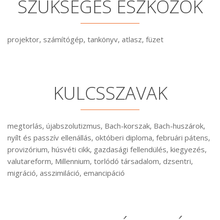
SZÜKSÉGES ESZKÖZÖK
projektor, számítógép, tankönyv, atlasz, füzet
KULCSSZAVAK
megtorlás, újabszolutizmus, Bach-korszak, Bach-huszárok,
nyílt és passzív ellenállás, októberi diploma, februári pátens,
provizórium, húsvéti cikk, gazdasági fellendülés, kiegyezés,
valutareform, Millennium, torlódó társadalom, dzsentri,
migráció, asszimiláció, emancipáció