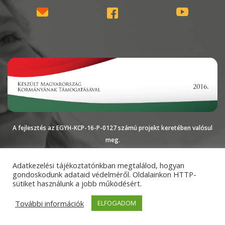
A fejlesztés az EGYH-KCP-16-P-0127 számú projekt keretében valósul
meg.
Magyarországi
Impresszum
Adatkezelési
Adatkezelési tájékoztatónkban megtalálod, hogyan
gondoskodunk adataid védelméről. Oldalainkon HTTP-
Református Egyház
tájékoztató
sütiket használunk a jobb működésért.
További információk
ELFOGADOM