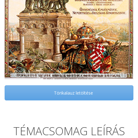
Törikalauz letöltése
TÉMACSOMAG LEÍRÁS