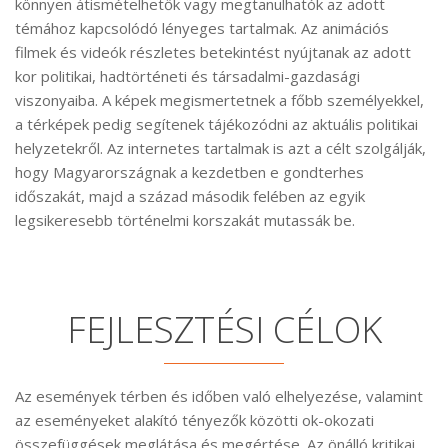
könnyen átismételhetők vagy megtanulhatók az adott
témához kapcsolódó lényeges tartalmak. Az animációs
filmek és videók részletes betekintést nyújtanak az adott
kor politikai, hadtörténeti és társadalmi-gazdasági
viszonyaiba. A képek megismertetnek a főbb személyekkel,
a térképek pedig segítenek tájékozódni az aktuális politikai
helyzetekről. Az internetes tartalmak is azt a célt szolgálják,
hogy Magyarországnak a kezdetben e gondterhes
időszakát, majd a század második felében az egyik
legsikeresebb történelmi korszakát mutassák be.
FEJLESZTÉSI CÉLOK
Az események térben és időben való elhelyezése, valamint
az eseményeket alakító tényezők közötti ok-okozati
összefüggések meglátása és megértése. Az önálló kritikai