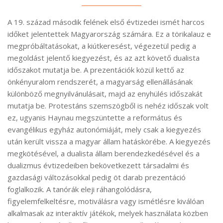
A 19. század második felének első évtizedei ismét harcos
időket jelentettek Magyarország számára. Ez a törikalauz e
megpróbáltatásokat, a kiútkeresést, végezetül pedig a
megoldást jelentő kiegyezést, és az azt követő dualista
időszakot mutatja be. A prezentációk közül kettő az
önkényuralom rendszerét, a magyarság ellenállásának
különböző megnyilvánulásait, majd az enyhülés időszakát
mutatja be. Protestáns szemszögből is nehéz időszak volt
ez, ugyanis Haynau megszüntette a református és
evangélikus egyház autonómiáját, mely csak a kiegyezés
után került vissza a magyar állam hatáskörébe. A kiegyezés
megkötésével, a dualista állam berendezkedésével és a
dualizmus évtizedeiben bekövetkezett társadalmi és
gazdasági változásokkal pedig öt darab prezentáció
foglalkozik. A tanórák eleji ráhangolódásra,
figyelemfelkeltésre, motiválásra vagy ismétlésre kiválóan
alkalmasak az interaktív játékok, melyek használata közben