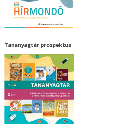
Tananyagtár prospektus