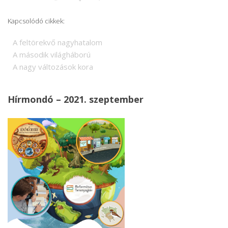
Kapcsolódó cikkek:
A feltörekvő nagyhatalom
A második világháború
A nagy változások kora
Hírmondó – 2021. szeptember