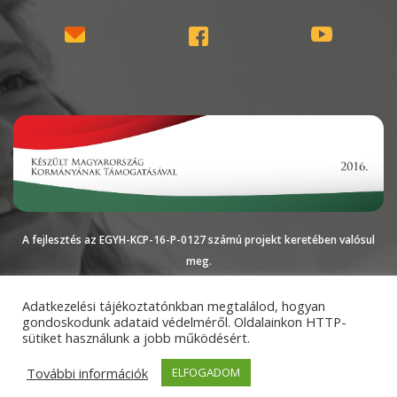
A fejlesztés az EGYH-KCP-16-P-0127 számú projekt keretében valósul
meg.
Magyarországi
Impresszum
Adatkezelési
Adatkezelési tájékoztatónkban megtalálod, hogyan
gondoskodunk adataid védelméről. Oldalainkon HTTP-
Református Egyház
tájékoztató
sütiket használunk a jobb működésért.
További információk
ELFOGADOM