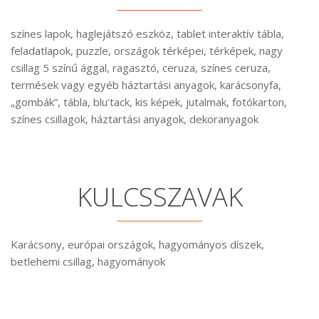
színes lapok, haglejátszó eszköz, tablet interaktív tábla,
feladatlapok, puzzle, országok térképei, térképek, nagy
csillag 5 színű ággal, ragasztó, ceruza, színes ceruza,
termések vagy egyéb háztartási anyagok, karácsonyfa,
„gombák”, tábla, blu’tack, kis képek, jutalmak, fotókarton,
színes csillagok, háztartási anyagok, dekoranyagok
KULCSSZAVAK
Karácsony, európai országok, hagyományos díszek,
betlehemi csillag, hagyományok