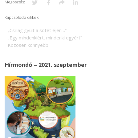
Megosztás:
Kapcsolódó cikkek:
„Csillag gyúlt a sötét éjen…”
„Egy mindenkiért, mindenki egyért”
Közösen könnyebb
Hírmondó – 2021. szeptember