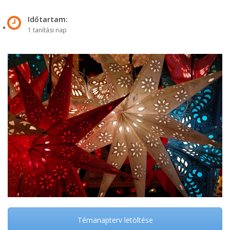
Időtartam:
1 tanítási nap
Témanapterv letöltése