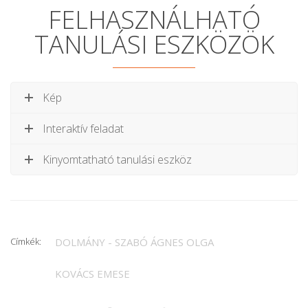
FELHASZNÁLHATÓ
TANULÁSI ESZKÖZÖK
Kép
Interaktív feladat
Kinyomtatható tanulási eszköz
Címkék:
DOLMÁNY - SZABÓ ÁGNES OLGA
KOVÁCS EMESE