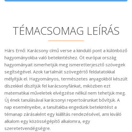
TÉMACSOMAG LEÍRÁS
Hárs Ernő: Karácsony című verse a kiinduló pont a különböző
hagyományokba való betekintéshez. Öt európai ország
hagyományait ismerhetjük meg ismeretterjesztő szövegek
segítségével. Azok tartalmát szövegértő feldatatokkal
mélyítjük el. Hagyományos, természetes anyagokból készült
díszekkel díszítjük fel karácsonyfánkat, miközben ezt
matematikai műveletek elvégzése nélkül nem tehetjük meg.
Új ének tanulásával karácsonyi repertoárunkat bővítjük. A
nap eseményeibe, a tanultakba engedünk betekintést a
témanap zárásaként egy kiállítás rendezésével, ami kiváló
alkalom egy közösségépítő alkalomra, egy
szeretetvendégségre.