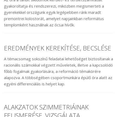
gyakoroltatja és rendszerezi, miközben megismerteti a
gyerekekkel országunk egyik legépebben ránk maradt
premontrei kolostorát, amelyet napjainkban református
templomként használnak az ócsai hívők.
EREDMÉNYEK KEREKÍTÉSE, BECSLÉSE
A témacsomag sokszínű feladatai lehetőséget biztosítanak a
racionális számokkal végzett műveletek, illetve a kapcsolódó
főbb fogalmak gyakorlására, a reformáció témakörére
alapozva. A többségében csoportmunkára épülő óra alatt az
egyéni differenciálás is helyet kap.
ALAKZATOK SZIMMETRIÁINAK
FELISMERÉSE, VIZSGÁLATA