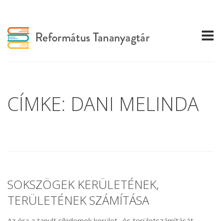
CÍMKE: DANI MELINDA
SOKSZÖGEK KERÜLETÉNEK,
TERÜLETÉNEK SZÁMÍTÁSA
Az óra a tanult síkidomok kerület- és területszámítását