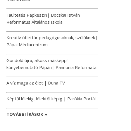
Faültetés Papkeszin| Bocskai István
Református Általános Iskola
Kreatív ötlettár pedagógusoknak, szülőknek|
Pápai Médiacentrum
Gondold újra, alkoss másképp! –
könyvbemutató Pápán| Pannonia Reformata
A víz maga az élet | Duna TV
Képtől lélekig, lélektől képig | Parókia Portál
TOVÁBBI ÍRÁSOK »