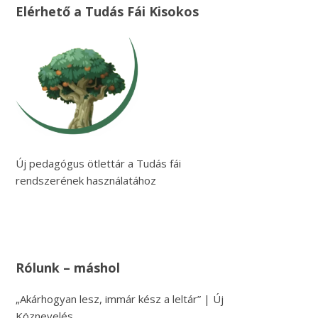
Elérhető a Tudás Fái Kisokos
Új pedagógus ötlettár a Tudás fái
rendszerének használatához
Rólunk – máshol
„Akárhogyan lesz, immár kész a leltár” | Új
Köznevelés