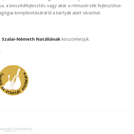
sa, a beszédfejlesztés vagy akár a ritmusérzék fejlesztése.
gógiai komplexitásáráról a kártyák alatt olvashat.
s
Szalai-Németh Natáliának
köszönhetjük.
:
veggyűjtemény