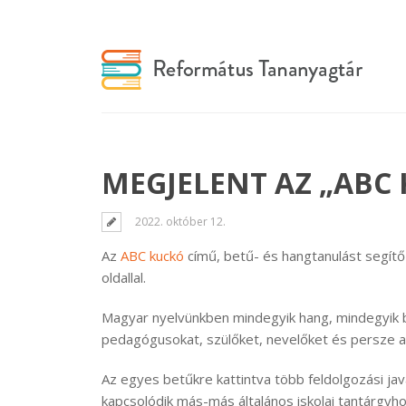
MEGJELENT AZ „ABC 
2022. október 12.
Az
ABC kuckó
című, betű- és hangtanulást segítő
oldallal.
Magyar nyelvünkben mindegyik hang, mindegyik be
pedagógusokat, szülőket, nevelőket és persze 
Az egyes betűkre kattintva több feldolgozási ja
kapcsolódik más-más általános iskolai tantárgyho