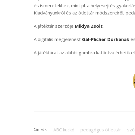
és ismeretekhez, mint pl. a helyesejtés gyakorlá
Kiadványunkról és az ötlettár módszereiről, peda
A játéktár szerzője
Miklya Zsolt
.
A digitális megjelenést
Gál-Plicher Dorkának
é
A játéktárat az alábbi gombra kattintva érhetik el
Címkék:
ABC kuckó
pedagógus ötlettár
szö