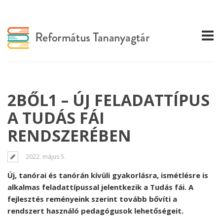
2BŐL1 – ÚJ FELADATTÍPUS
A TUDÁS FÁI
RENDSZERÉBEN
2022. május 5.
Új, tanórai és tanórán kívüli gyakorlásra, ismétlésre is
alkalmas feladattípussal jelentkezik a Tudás fái. A
fejlesztés reményeink szerint tovább bővíti a
rendszert használó pedagógusok lehetőségeit.