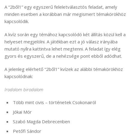
A “2ből1” egy egyszerű feleletválasztós feladat, amely
minden esetben a korábban már megismert témakörökhöz
kapcsolódik.
A kvíz során egy témához kapcsolódó két állítás közül kell a
helyeset megjelölni. A játékban ezt a jó válasz irányába
mutató nyílra kattintva lehet megtenni. A feladat így elég
gyors és egyszerű, de a nehézsége pont ebből adódhat.
A jelenleg elérhető “2ből1” kvízek az alábbi témakörökhöz
kapcsolódnak:
Irodalom birodalom
Több mint civis – történetek Csokonairól
Jókai Mór
Szabó Magda Debrecenben
Petőfi Sándor