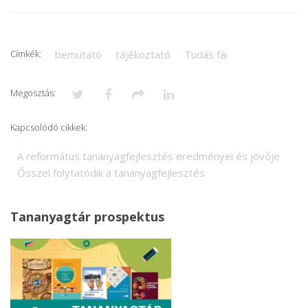
Címkék:
bemutató
tájékoztató
Tudás fái
Megosztás:
Kapcsolódó cikkek:
A református tananyagfejlesztés eredményei és jövője
Ősszel folytatódik a tananyagfejlesztés
Tananyagtár prospektus