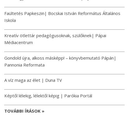
Faültetés Papkeszin| Bocskai István Református Általános
Iskola
Kreatív ötlettár pedagógusoknak, szülőknek| Pápai
Médiacentrum
Gondold újra, alkoss másképp! – könyvbemutató Pápán|
Pannonia Reformata
A víz maga az élet | Duna TV
Képtől lélekig, lélektől képig | Parókia Portál
TOVÁBBI ÍRÁSOK »