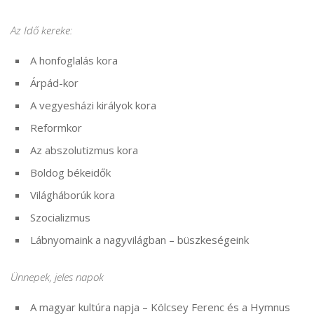
Az Idő kereke:
A honfoglalás kora
Árpád-kor
A vegyesházi királyok kora
Reformkor
Az abszolutizmus kora
Boldog békeidők
Világháborúk kora
Szocializmus
Lábnyomaink a nagyvilágban – büszkeségeink
Ünnepek, jeles napok
A magyar kultúra napja – Kölcsey Ferenc és a Hymnus