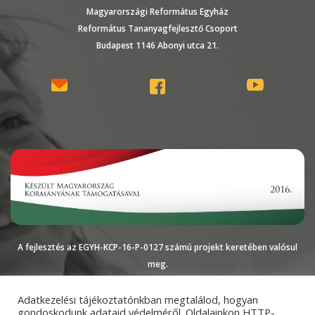
Magyarországi Református Egyház
Református Tananyagfejlesztő Csoport
Budapest 1146 Abonyi utca 21.
A fejlesztés az EGYH-KCP-16-P-0127 számú projekt keretében valósul
meg.
Magyarországi
Impresszum
Adatkezelési
Adatkezelési tájékoztatónkban megtalálod, hogyan
gondoskodunk adataid védelméről. Oldalainkon HTTP-
Református Egyház
tájékoztató