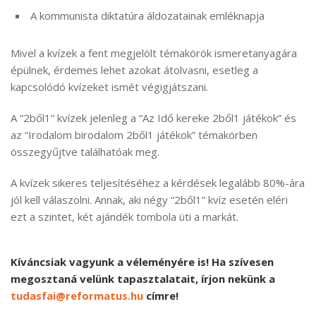
A kommunista diktatúra áldozatainak emléknapja
Mivel a kvízek a fent megjelölt témakörök ismeretanyagára
épülnek, érdemes lehet azokat átolvasni, esetleg a
kapcsolódó kvízeket ismét végigjátszani.
A “2ből1” kvízek jelenleg a “Az Idő kereke 2ből1 játékok” és
az “Irodalom birodalom 2ből1 játékok” témakörben
összegyűjtve találhatóak meg.
A kvízek sikeres teljesítéséhez a kérdések legalább 80%-ára
jól kell válaszolni. Annak, aki négy “2ből1” kvíz esetén eléri
ezt a szintet, két ajándék tombola üti a markát.
Kíváncsiak vagyunk a véleményére is! Ha szívesen
megosztaná velünk tapasztalatait, írjon nekünk a
tudasfai@reformatus.hu
címre!