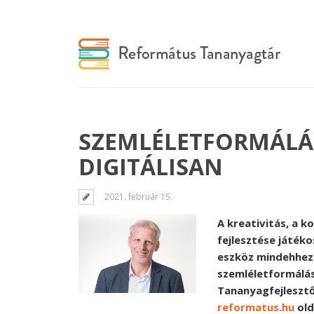
SZEMLÉLETFORMÁLÁ
DIGITÁLISAN
2021. február 15.
A kreativitás, a 
fejlesztése játék
eszköz mindehhez
szemléletformálás
Tananyagfejlesztő
reformatus.hu
old