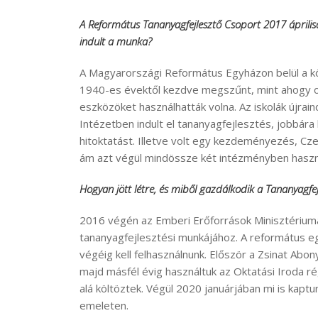
A Református Tananyagfejlesztő Csoport 2017 áprilisáb
indult a munka?
A Magyarországi Református Egyházon belül a k
1940-es évektől kezdve megszűnt, mint ahogy ol
eszközöket használhatták volna. Az iskolák újra
Intézetben indult el tananyagfejlesztés, jobbára
hitoktatást. Illetve volt egy kezdeményezés, C
ám azt végül mindössze két intézményben haszn
Hogyan jött létre, és miből gazdálkodik a Tananyagfe
2016 végén az Emberi Erőforrások Minisztériuma
tananyagfejlesztési munkájához. A református egy
végéig kell felhasználnunk. Először a Zsinat Abony
majd másfél évig használtuk az Oktatási Iroda rég
alá költöztek. Végül 2020 januárjában mi is kap
emeleten.