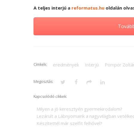
A teljes interjú a
reformatus.hu
oldalán olva
Tovább 
Címkék:
eredmények
Interjú
Pompor Zoltá
Megosztás:
Kapcsolódó cikkek:
Milyen a jó keresztyén gyermekirodalom?
Lezárult a Lábnyomaink a nagyvilágban vetélke
Készítettél már szelfit felhővel?