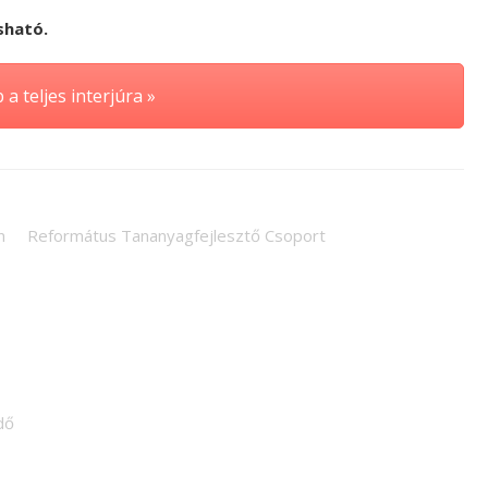
sható.
a teljes interjúra »
n
Református Tananyagfejlesztő Csoport
dő