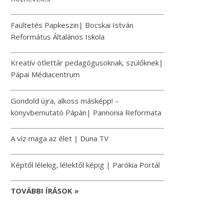
Faültetés Papkeszin| Bocskai István
Református Általános Iskola
Kreatív ötlettár pedagógusoknak, szülőknek|
Pápai Médiacentrum
Gondold újra, alkoss másképp! –
könyvbemutató Pápán| Pannonia Reformata
A víz maga az élet | Duna TV
Képtől lélekig, lélektől képig | Parókia Portál
TOVÁBBI ÍRÁSOK »