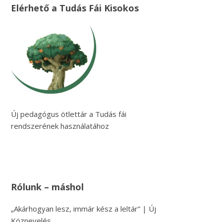
Elérhető a Tudás Fái Kisokos
Új pedagógus ötlettár a Tudás fái
rendszerének használatához
Rólunk – máshol
„Akárhogyan lesz, immár kész a leltár” | Új
Köznevelés