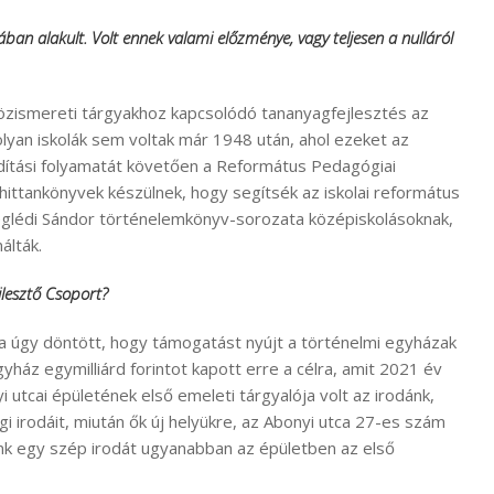
an alakult. Volt ennek valami előzménye, vagy teljesen a nulláról
özismereti tárgyakhoz kapcsolódó tananyagfejlesztés az
yan iskolák sem voltak már 1948 után, ahol ezeket az
indítási folyamatát követően a Református Pedagógiai
 hittankönyvek készülnek, hogy segítsék az iskolai református
zeglédi Sándor történelemkönyv-sorozata középiskolásoknak,
álták.
jlesztő Csoport?
 úgy döntött, hogy támogatást nyújt a történelmi egyházak
ház egymilliárd forintot kapott erre a célra, amit 2021 év
i utcai épületének első emeleti tárgyalója volt az irodánk,
i irodáit, miután ők új helyükre, az Abonyi utca 27-es szám
tunk egy szép irodát ugyanabban az épületben az első