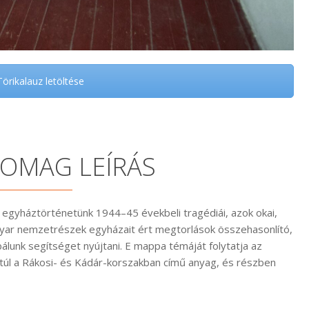
örikalauz letöltése
OMAG LEÍRÁS
 egyháztörténetünk 1944–45 évekbeli tragédiái, azok okai,
gyar nemzetrészek egyházait ért megtorlások összehasonlító,
lunk segítséget nyújtani. E mappa témáját folytatja az
úl a Rákosi- és Kádár-korszakban című anyag, és részben