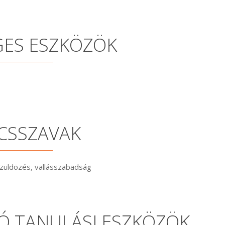
GES ESZKÖZÖK
CSSZAVAK
ázüldözés, vallásszabadság
Ó TANULÁSI ESZKÖZÖK