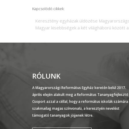
Kapcsolódó cikkek:
Keresztény egyházak üldözése Magyarországon
Magyar kisebbségek a két világháború között
RÓLUNK
A Magyarországi Református Egyház keretén belül 2017.
április elején alakult meg a Református Tananyagfejlesztő
Csoport azzal a céllal, hogy a református iskolák számára
szakmailag magas színvonalú, a keresztyén nevelést
támogató tananyagok jöjjenek létre.