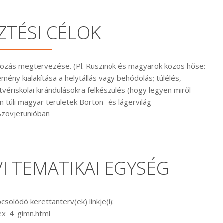
ZTÉSI CÉLOK
mozás megtervezése. (Pl. Ruszinok és magyarok közös hőse:
mény kialakítása a helytállás vagy behódolás; túlélés,
ériskolai kirándulásokra felkészülés (hogy legyen miről
 túli magyar területek Börtön- és lágervilág
Szovjetunióban
I TEMATIKAI EGYSÉG
lódó kerettanterv(ek) linkje(i):
dex_4_gimn.html