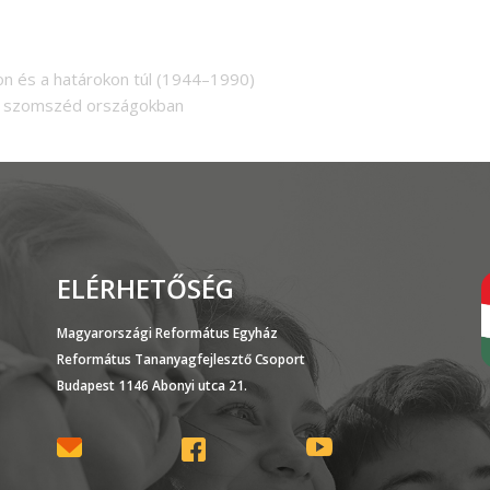
 és a határokon túl (1944–1990)
 a szomszéd országokban
ELÉRHETŐSÉG
Magyarországi Református Egyház
Református Tananyagfejlesztő Csoport
Budapest 1146 Abonyi utca 21.