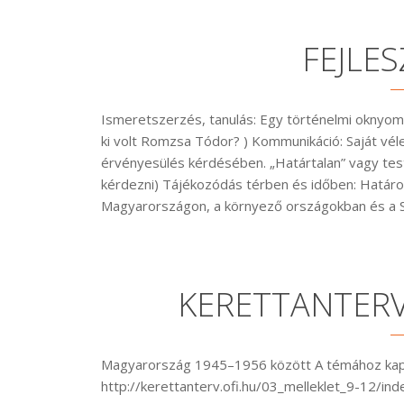
FEJLES
Ismeretszerzés, tanulás: Egy történelmi oknyo
ki volt Romzsa Tódor? ) Kommunikáció: Saját véle
érvényesülés kérdésében. „Határtalan” vagy testv
kérdezni) Tájékozódás térben és időben: Határon
Magyarországon, a környező országokban és a 
KERETTANTERV
Magyarország 1945–1956 között A témához kapcso
http://kerettanterv.ofi.hu/03_melleklet_9-12/in