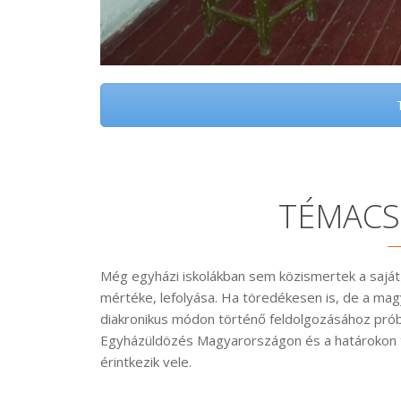
T
TÉMACS
Még egyházi iskolákban sem közismertek a saját
mértéke, lefolyása. Ha töredékesen is, de a ma
diakronikus módon történő feldolgozásához próbá
Egyházüldözés Magyarországon és a határokon t
érintkezik vele.