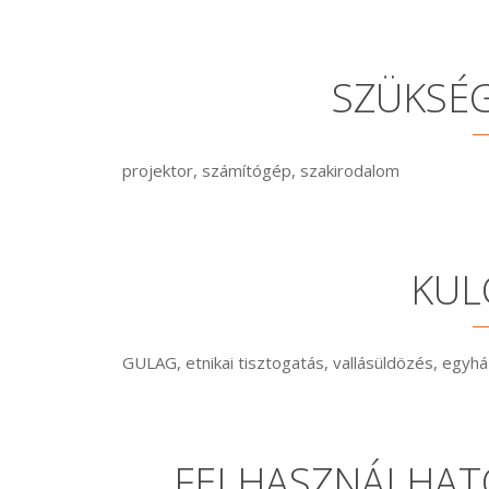
SZÜKSÉ
projektor, számítógép, szakirodalom
KUL
GULAG, etnikai tisztogatás, vallásüldözés, egyh
FELHASZNÁLHAT