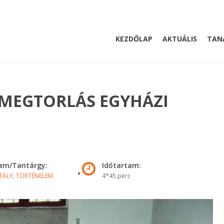
KEZDŐLAP
AKTUÁLIS
TAN
 MEGTORLÁS EGYHÁZI
yam/Tantárgy:
Időtartam:
TÁLY,
TÖRTÉNELEM
4*45 perc