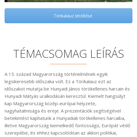
Törikalauz letöltése
TÉMACSOMAG LEÍRÁS
A 15. század Magyarország történelmének egyik
legsikeresebb időszaka volt. Ez a Törikalauz ezt az
időszakot mutatja be Hunyadi János törökellenes harcain és
Hunyadi Mátyás uralkodásán keresztül. Kiemelt hangsúlyt
kap Magyarország közép-európai helyzete,
nagyhatalmisága és ereje. A prezentációk segítségével
betekintést kaphatunk a Hunyadiak törökellenes harcaiba,
illetve Magyarország kiemelkedő fontosságú, Európát védő
szerepébe, és ehhez kapcsolódóan az akkori politikai,