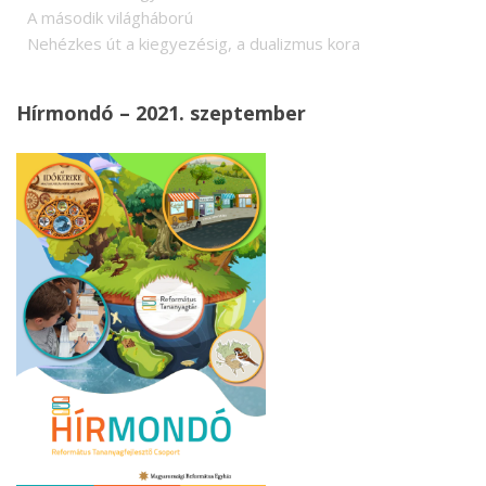
A második világháború
Nehézkes út a kiegyezésig, a dualizmus kora
Hírmondó – 2021. szeptember