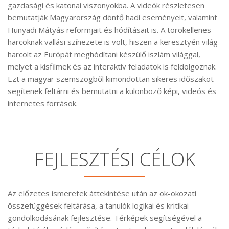
gazdasági és katonai viszonyokba. A videók részletesen
bemutatják Magyarország döntő hadi eseményeit, valamint
Hunyadi Mátyás reformjait és hódításait is. A törökellenes
harcoknak vallási színezete is volt, hiszen a keresztyén világ
harcolt az Európát meghódítani készülő iszlám világgal,
melyet a kisfilmek és az interaktív feladatok is feldolgoznak.
Ezt a magyar szemszögből kimondottan sikeres időszakot
segítenek feltárni és bemutatni a különböző képi, videós és
internetes források.
FEJLESZTÉSI CÉLOK
Az előzetes ismeretek áttekintése után az ok-okozati
összefüggések feltárása, a tanulók logikai és kritikai
gondolkodásának fejlesztése. Térképek segítségével a