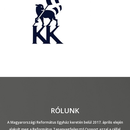
RÓLUNK
A Magyarországi Református Egyház keretén belül 2017. április elején
alakult meg a Református Tananyagfejlesztő Csoport azzal a céllal,