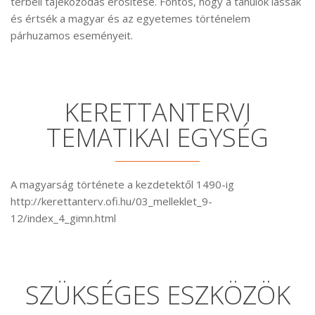
térbeli tájékozódás erősítése. Fontos, hogy a tanulók lássák
és értsék a magyar és az egyetemes történelem
párhuzamos eseményeit.
KERETTANTERVI
TEMATIKAI EGYSÉG
A magyarság története a kezdetektől 1490-ig
http://kerettanterv.ofi.hu/03_melleklet_9-
12/index_4_gimn.html
SZÜKSÉGES ESZKÖZÖK