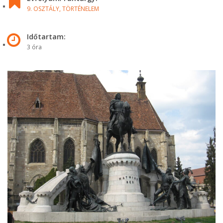
9. OSZTÁLY,
TÖRTÉNELEM
Időtartam:
3 óra