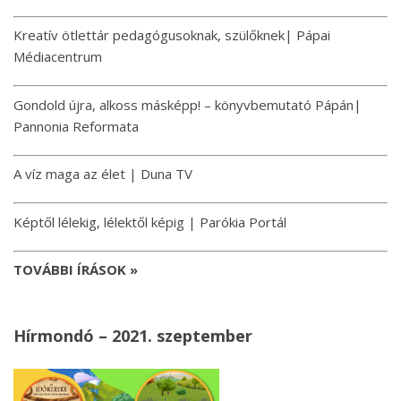
Kreatív ötlettár pedagógusoknak, szülőknek| Pápai
Médiacentrum
Gondold újra, alkoss másképp! – könyvbemutató Pápán|
Pannonia Reformata
A víz maga az élet | Duna TV
Képtől lélekig, lélektől képig | Parókia Portál
TOVÁBBI ÍRÁSOK »
Hírmondó – 2021. szeptember