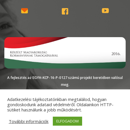
A fejlesztés az EGYH-KCP-16-P-0127 számú projekt keretében valósul
meg.
Magyarországi
Impresszum
Adatkezelési
Adatkezelési tájékoztatónkban megtalálod, hogyan
gondoskodunk adataid védelméről. Oldalainkon HTTP-
Református Egyház
tájékoztató
sütiket használunk a jobb működésért.
További információk
ELFOGADOM