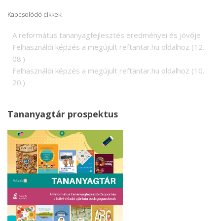
Kapcsolódó cikkek:
A református tananyagfejlesztés eredményei és jövője
Felhasználói képzés a megújult reftantar.hu oldalhoz (12.
08.)
Felhasználói képzés a megújult reftantar.hu oldalhoz (10.
20.)
Tananyagtár prospektus