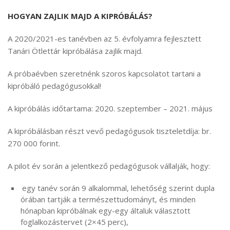
HOGYAN ZAJLIK MAJD A KIPRÓBÁLÁS?
A 2020/2021-es tanévben az 5. évfolyamra fejlesztett
Tanári Ötlettár kipróbálása zajlik majd.
A próbaévben szeretnénk szoros kapcsolatot tartani a
kipróbáló pedagógusokkal!
A kipróbálás időtartama: 2020. szeptember – 2021. május
A kipróbálásban részt vevő pedagógusok tiszteletdíja: br.
270 000 forint.
A pilot év során a jelentkező pedagógusok vállalják, hogy:
egy tanév során 9 alkalommal, lehetőség szerint dupla
órában tartják a természettudományt, és minden
hónapban kipróbálnak egy-egy általuk választott
foglalkozástervet (2×45 perc),