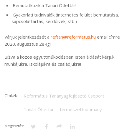
Bemutatkozik a Tanári Ötlettár!
Gyakorlati tudnivalók (internetes felület bemutatása,
kapcsolattartás, kérdőívek, stb.)
Várjuk jelentkezését a
reftan@reformatus.hu
email címre
2020. augusztus 28-ig!
Bízva a közös együttműködésben Isten áldását kérjük
munkájukra, iskolájukra és családjukra!
Címkék:
Református Tananyagfejlesztő Csoport
Tanári Ötlettár
természettudomány
Megosztás: