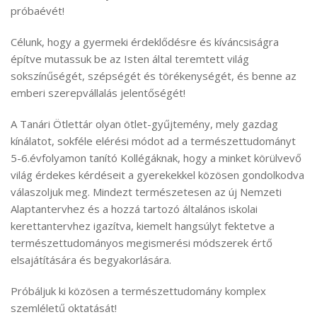
próbaévét!
Célunk, hogy a gyermeki érdeklődésre és kíváncsiságra
építve mutassuk be az Isten által teremtett világ
sokszínűségét, szépségét és törékenységét, és benne az
emberi szerepvállalás jelentőségét!
A Tanári Ötlettár olyan ötlet-gyűjtemény, mely gazdag
kínálatot, sokféle elérési módot ad a természettudományt
5-6.évfolyamon tanító Kollégáknak, hogy a minket körülvevő
világ érdekes kérdéseit a gyerekekkel közösen gondolkodva
válaszoljuk meg. Mindezt természetesen az új Nemzeti
Alaptantervhez és a hozzá tartozó általános iskolai
kerettantervhez igazítva, kiemelt hangsúlyt fektetve a
természettudományos megismerési módszerek értő
elsajátítására és begyakorlására.
Próbáljuk ki közösen a természettudomány komplex
szemléletű oktatását!