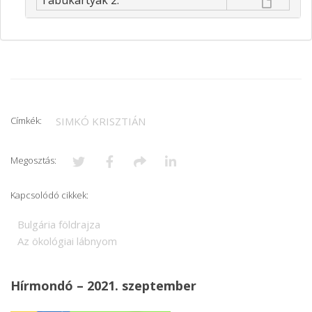
Tabukártyák 2.
Címkék:
SIMKÓ KRISZTIÁN
Megosztás:
Kapcsolódó cikkek:
Bulgária földrajza
Az ökológiai lábnyom
Hírmondó – 2021. szeptember