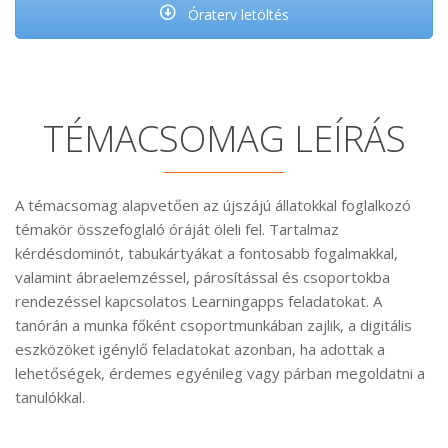
Óraterv letöltés
TÉMACSOMAG LEÍRÁS
A témacsomag alapvetően az újszájú állatokkal foglalkozó
témakör összefoglaló óráját öleli fel. Tartalmaz
kérdésdominót, tabukártyákat a fontosabb fogalmakkal,
valamint ábraelemzéssel, párosítással és csoportokba
rendezéssel kapcsolatos Learningapps feladatokat. A
tanórán a munka főként csoportmunkában zajlik, a digitális
eszközöket igénylő feladatokat azonban, ha adottak a
lehetőségek, érdemes egyénileg vagy párban megoldatni a
tanulókkal.