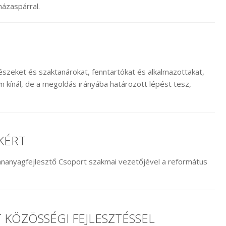
házaspárral.
lkészeket és szaktanárokat, fenntartókat és alkalmazottakat,
 kínál, de a megoldás irányába határozott lépést tesz,
KÉRT
nanyagfejlesztő Csoport szakmai vezetőjével a református
 KÖZÖSSÉGI FEJLESZTÉSSEL