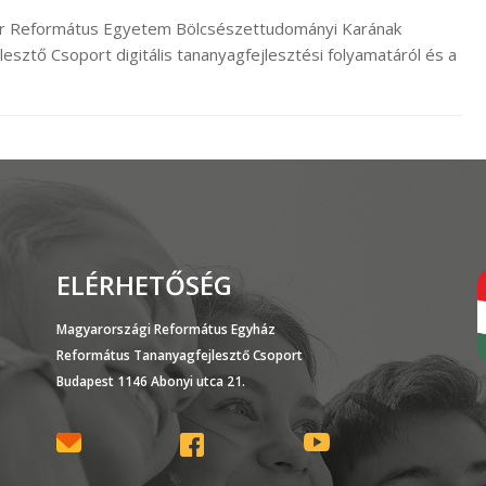
spár Református Egyetem Bölcsészettudományi Karának
ztő Csoport digitális tananyagfejlesztési folyamatáról és a
ELÉRHETŐSÉG
Magyarországi Református Egyház
Református Tananyagfejlesztő Csoport
Budapest 1146 Abonyi utca 21.