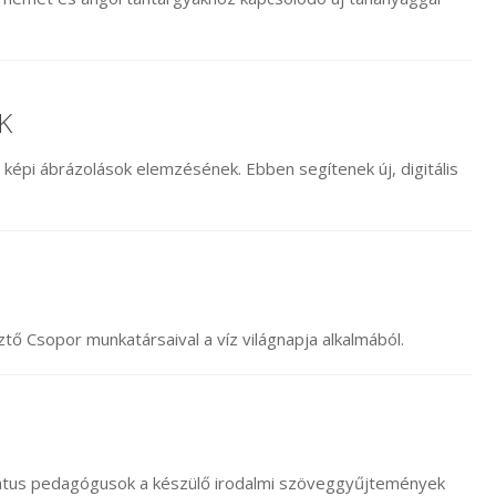
K
 képi ábrázolások elemzésének. Ebben segítenek új, digitális
tő Csopor munkatársaival a víz világnapja alkalmából.
átus pedagógusok a készülő irodalmi szöveggyűjtemények