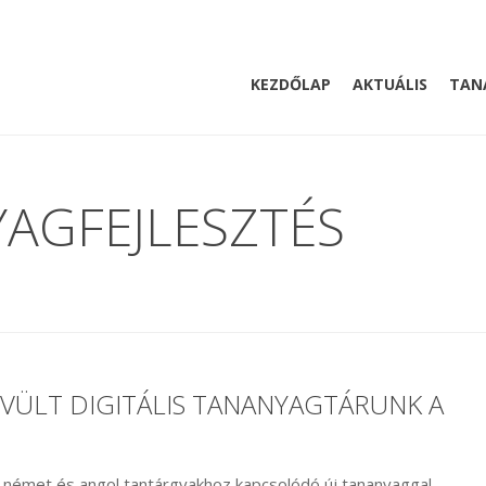
KEZDŐLAP
AKTUÁLIS
TAN
YAGFEJLESZTÉS
VÜLT DIGITÁLIS TANANYAGTÁRUNK A
 német és angol tantárgyakhoz kapcsolódó új tananyaggal