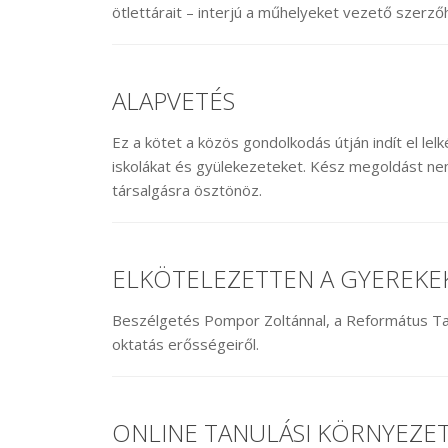
ötlettárait – interjú a műhelyeket vezető szerző
ALAPVETÉS
Ez a kötet a közös gondolkodás útján indít el le
iskolákat és gyülekezeteket. Kész megoldást nem
társalgásra ösztönöz.
ELKÖTELEZETTEN A GYEREKE
Beszélgetés Pompor Zoltánnal, a Református Ta
oktatás erősségeiről.
ONLINE TANULÁSI KÖRNYEZET