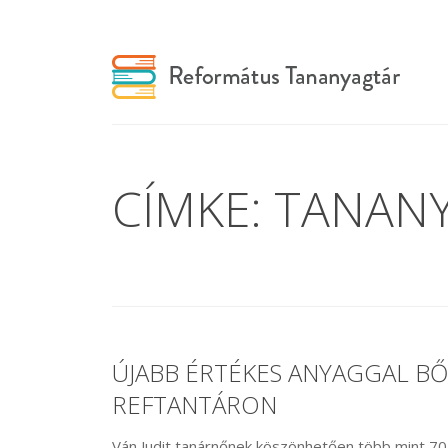
CÍMKE: TANAN
ÚJABB ÉRTÉKES ANYAGGAL BŐ
REFTANTÁRON
Ván Judit tanárnőnek köszönhetően több mint 70