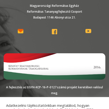
Magyarországi Református Egyház
Református Tananyagfejlesztő Csoport
Budapest 1146 Abonyi utca 21.
A fejlesztés az EGYH-KCP-16-P-0127 számú projekt keretében valósul
meg.
Magyarországi
Impresszum
Adatkezelési
Adatkezelési tájékoztatónkban megtalálod, hogyan