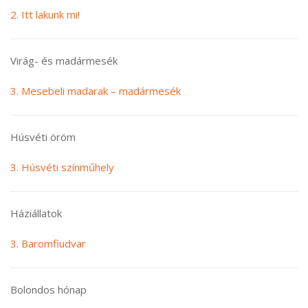
2. Itt lakunk mi!
Virág- és madármesék
3. Mesebeli madarak – madármesék
Húsvéti öröm
3. Húsvéti színműhely
Háziállatok
3. Baromfiudvar
Bolondos hónap