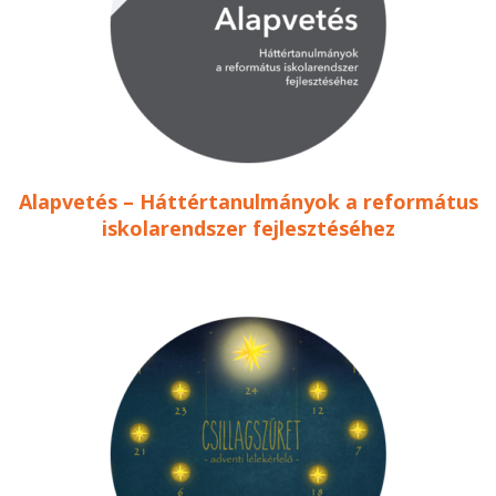
Alapvetés – Háttértanulmányok a református
iskolarendszer fejlesztéséhez