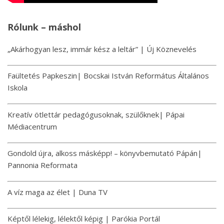
Rólunk – máshol
„Akárhogyan lesz, immár kész a leltár” | Új Köznevelés
Faültetés Papkeszin| Bocskai István Református Általános
Iskola
Kreatív ötlettár pedagógusoknak, szülőknek| Pápai
Médiacentrum
Gondold újra, alkoss másképp! – könyvbemutató Pápán|
Pannonia Reformata
A víz maga az élet | Duna TV
Képtől lélekig, lélektől képig | Parókia Portál