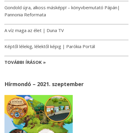
Gondold újra, alkoss másképp! – könyvbemutató Pápán|
Pannonia Reformata
A víz maga az élet | Duna TV
Képtől lélekig, lélektől képig | Parókia Portál
TOVÁBBI ÍRÁSOK »
Hírmondó – 2021. szeptember