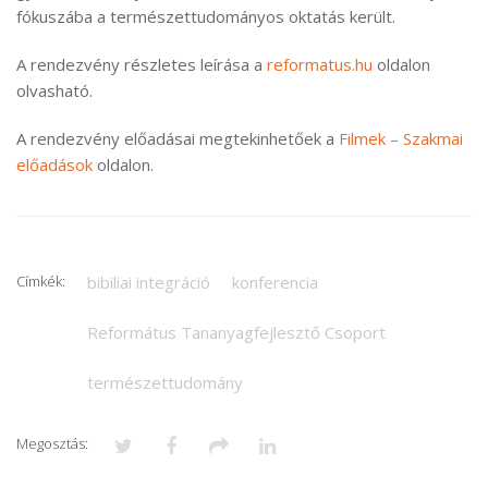
fókuszába a természettudományos oktatás került.
A rendezvény részletes leírása a
reformatus.hu
oldalon
olvasható.
A rendezvény előadásai megtekinhetőek a
Filmek – Szakmai
előadások
oldalon.
Címkék:
bibiliai integráció
konferencia
Református Tananyagfejlesztő Csoport
természettudomány
Megosztás: