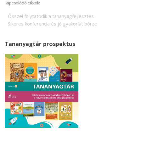
Kapcsolódó cikkek:
Ősszel folytatódik a tananyagfejlesztés
Sikeres konferencia és jó gyakorlat börze
Tananyagtár prospektus