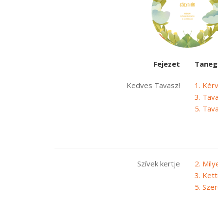
Fejezet
Taneg
Kedves Tavasz!
1. Kér
3. Tav
5. Tav
Szívek kertje
2. Mily
3. Ket
5. Sze