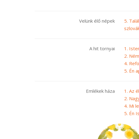
Velünk élő népek
5. Talá
szlová
A hit tornyai
1. Iste
2. Ném
4. Ref
5. Én 
Emlékek háza
1. Az é
2. Nagy
4. Mi l
5. Én 