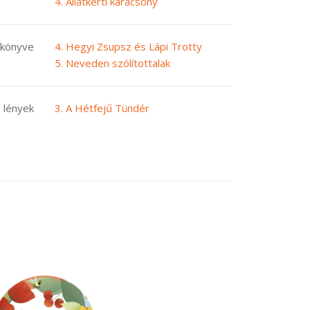
4. Állatkerti karácsony
könyve
4. Hegyi Zsupsz és Lápi Trotty
5. Neveden szólítottalak
 lények
3. A Hétfejű Tündér