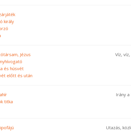
zárjáték
ó király
orzó
a
szótársam, Jézus
Víz, víz
ányhívogató
ka és húsvét
ét előtt és után
ahír
Irány a
ok titka
ipofájú
Utazás, köz