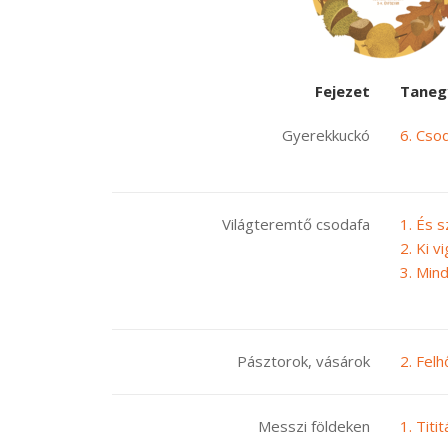
Fejezet
Taneg
Gyerekkuckó
6. Cso
Világteremtő csodafa
1. És s
2. Ki v
3. Mind
Pásztorok, vásárok
2. Fel
Messzi földeken
1. Titi