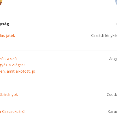
ység
dás játék
Családi fényk
zólt a szó
Angy
igyáz a világra?
en, amit alkotott, jó
hőbárányok
Csod
tá Csacsukuáról
Kará