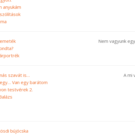
én anyukám
szólítások
 ima
semeték
Nem vagyunk egy
mondta?
árportrék
más szavát is…
A mi 
t egy… Van egy barátom
yon testvérek 2.
Balázs
kösdi bújócska