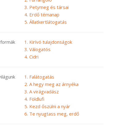
3. Petymeg és társai
4. Erdő témanap
5. Állatkertlátogatás
formák
1. Kirívó tulajdonságok
3. Válogatós
4. Cidri
világunk
1. Falátogatás
2. A hegy meg az árnyéka
3. A virágvadász
4. Földlufi
5. Kezd őszülni a nyár
6. Te nyugtass meg, erdő