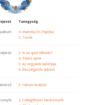
Fejezet
Tanegység
épalbum
4. Mamóka és Papóka
5. Tesók
aljárás
3. Ki az igazi Mikulás?
4. Titkos ajtók
5. Az angyalok lajtorjája
6. Beszélgetős advent
abölcső
3. Három királyok
csonyfa
2. Csillagfényes karácsonyfa