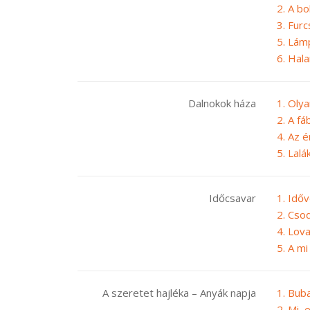
2. A bo
3. Fur
5. Lám
6. Hal
Dalnokok háza
1. Oly
2. A fá
4. Az 
5. Lalák
Időcsavar
1. Időv
2. Cso
4. Lov
5. A m
A szeretet hajléka – Anyák napja
1. Bub
2. Mi, 