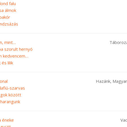
lond falu
csa álmok
pakór
andzsázás
an, mint…
Táborozá
ba szorult hernyó
én kedvencem…
 és lilik
onal
Hazánk, Magya
dafiú-szarvas
agok között
i harangunk
a éneke
Va
együtt