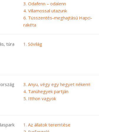
3. Odafenn – odalenn
4. Villamossal utazunk
6. Tüsszentés-meghajtású Hapci-
rakéta
s, túra
1. Sóvilág
rország
3. Anyu, végy egy hegyet nékem!
4. Tanúhegyek partján
5. Itthon vagyok
daspark
1. Az állatok teremtése
2. Furfangoló