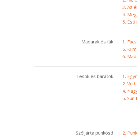
3. Az 
4. Meg
5. Esti
Madarak és fák
1. Fac
5. Ki 
6. Mad
Tesók és barátok
1. Egy
2. Vol
4. Nag
5. Sün 
Széljárta pünkösd
2. Pün