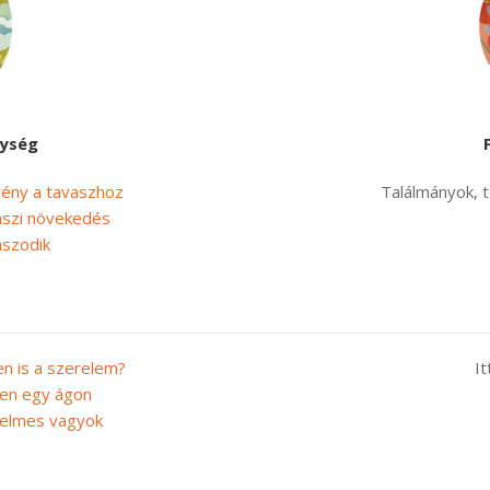
ység
vény a tavaszhoz
Találmányok, t
aszi növekedés
aszodik
en is a szerelem?
It
ten egy ágon
relmes vagyok