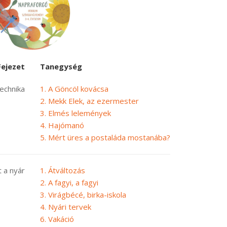
Fejezet
Tanegység
echnika
1. A Göncöl kovácsa
2. Mekk Elek, az ezermester
3. Elmés lelemények
4. Hajómanó
5. Mért üres a postaláda mostanába?
t a nyár
1. Átváltozás
2. A fagyi, a fagyi
3. Virágbécé, birka-iskola
4. Nyári tervek
6. Vakáció