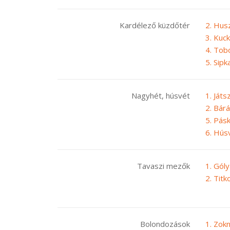
Kardélező küzdőtér
2. Hus
3. Kuck
4. Tob
5. Sipk
Nagyhét, húsvét
1. Ját
2. Bár
5. Pás
6. Húsv
Tavaszi mezők
1. Góly
2. Titk
Bolondozások
1. Zokn