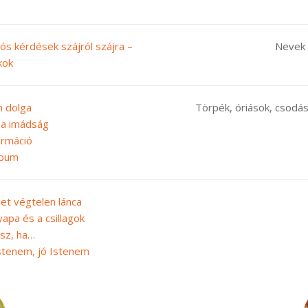
lós kérdések szájról szájra –
Nevek 
kok
n dolga
Törpék, óriások, csodás
a imádság
ormáció
apum
let végtelen lánca
apa és a csillagok
esz, ha…
Istenem, jó Istenem