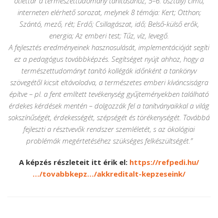
ötlettár a természettudomány tanításához, 5–6. osztály) című,
interneten elérhető sorozat, melynek 8 témája: Kert; Otthon;
Szántó, mező, rét; Erdő; Csillagászat, idő; Belső-külső erők,
energia; Az emberi test; Tűz, víz, levegő.
A fejlesztés eredményeinek hasznosulását, implementációját segíti
ez a pedagógus továbbképzés. Segítséget nyújt ahhoz, hogy a
természettudományt tanító kollégák időnként a tankönyv
szövegétől kicsit eltávolodva, a természetes emberi kíváncsiságra
építve – pl. a fent említett tevékenység gyűjteményekben található
érdekes kérdések mentén – dolgozzák fel a tanítványaikkal a világ
sokszínűségét, érdekességét, szépségét és törékenységét. Továbbá
fejleszti a résztvevők rendszer szemléletét, s az ökológiai
problémák megértetéséhez szükséges felkészültségét.”
A képzés részleteit itt érik el:
https://refpedi.hu/
…/tovabbkepz…/akkreditalt-kepzeseink/