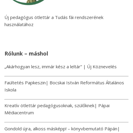
Új pedagógus ötlettár a Tudás fái rendszerének
használatához
Rólunk – máshol
„Akárhogyan lesz, immár kész a leltár” | Új Köznevelés
Faültetés Papkeszin| Bocskai István Református Általános
Iskola
Kreatív ötlettár pedagógusoknak, szülőknek| Pápai
Médiacentrum
Gondold újra, alkoss másképp! – könyvbemutató Pápán|