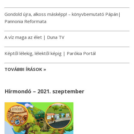
Gondold újra, alkoss másképp! – könyvbemutató Pápán|
Pannonia Reformata
A víz maga az élet | Duna TV
Képtől lélekig, lélektől képig | Parókia Portál
TOVÁBBI ÍRÁSOK »
Hírmondó – 2021. szeptember