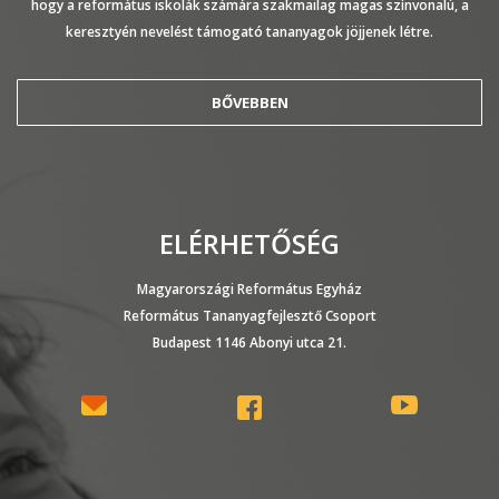
hogy a református iskolák számára szakmailag magas színvonalú, a
keresztyén nevelést támogató tananyagok jöjjenek létre.
BŐVEBBEN
ELÉRHETŐSÉG
Magyarországi Református Egyház
Református Tananyagfejlesztő Csoport
Budapest 1146 Abonyi utca 21.