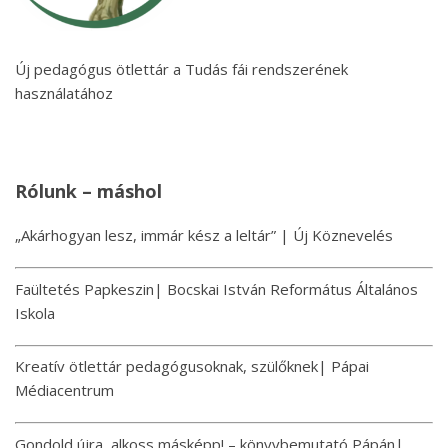
Új pedagógus ötlettár a Tudás fái rendszerének
használatához
Rólunk – máshol
„Akárhogyan lesz, immár kész a leltár” | Új Köznevelés
Faültetés Papkeszin| Bocskai István Református Általános
Iskola
Kreatív ötlettár pedagógusoknak, szülőknek| Pápai
Médiacentrum
Gondold újra, alkoss másképp! – könyvbemutató Pápán|