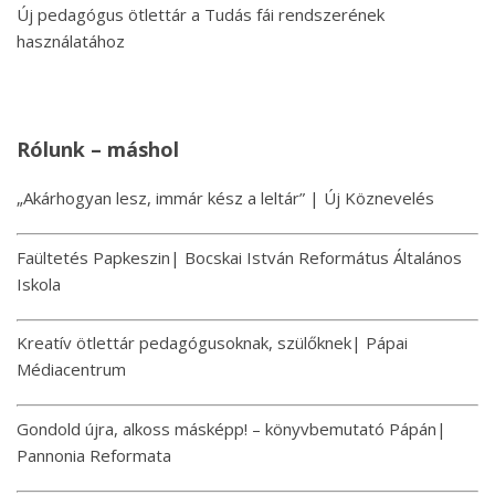
Új pedagógus ötlettár a Tudás fái rendszerének
használatához
Rólunk – máshol
„Akárhogyan lesz, immár kész a leltár” | Új Köznevelés
Faültetés Papkeszin| Bocskai István Református Általános
Iskola
Kreatív ötlettár pedagógusoknak, szülőknek| Pápai
Médiacentrum
Gondold újra, alkoss másképp! – könyvbemutató Pápán|
Pannonia Reformata