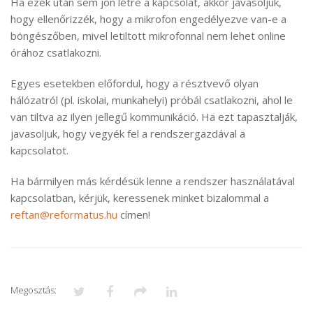
Ha ezek után sem jön létre a kapcsolat, akkor javasoljuk,
hogy ellenőrizzék, hogy a mikrofon engedélyezve van-e a
böngészőben, mivel letiltott mikrofonnal nem lehet online
órához csatlakozni.
Egyes esetekben előfordul, hogy a résztvevő olyan
hálózatról (pl. iskolai, munkahelyi) próbál csatlakozni, ahol le
van tiltva az ilyen jellegű kommunikáció. Ha ezt tapasztalják,
javasoljuk, hogy vegyék fel a rendszergazdával a
kapcsolatot.
Ha bármilyen más kérdésük lenne a rendszer használatával
kapcsolatban, kérjük, keressenek minket bizalommal a
reftan@reformatus.hu
címen!
Megosztás: