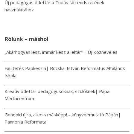
Új pedagógus ötlettár a Tudás fái rendszerének
használatához
Rólunk – máshol
„Akárhogyan lesz, immár kész a leltár” | Új Köznevelés
Faültetés Papkeszin| Bocskai István Református Általános
Iskola
Kreatív ötlettár pedagógusoknak, szülőknek| Pápai
Médiacentrum
Gondold újra, alkoss másképp! – könyvbemutató Pápán|
Pannonia Reformata