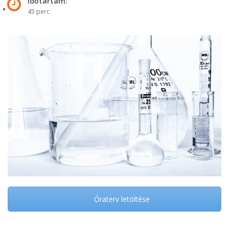
Időtartam:
45 perc
Óraterv letöltése