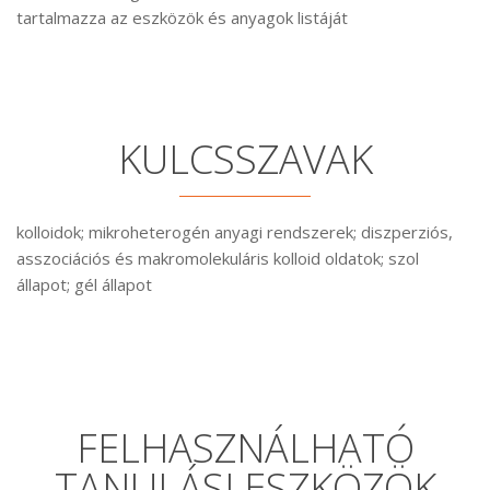
tartalmazza az eszközök és anyagok listáját
KULCSSZAVAK
kolloidok; mikroheterogén anyagi rendszerek; diszperziós,
asszociációs és makromolekuláris kolloid oldatok; szol
állapot; gél állapot
FELHASZNÁLHATÓ
TANULÁSI ESZKÖZÖK