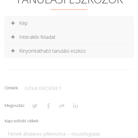
Kép
Interaktív feladat
Kinyomtatható tanulási eszköz
Címkék:
DÓKA ERZSÉBET
Megosztás:
Kapcsolódó cikkek:
Fémek általános jellemzése – összefoglalás