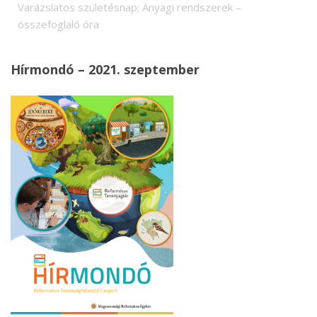
Varázslatos születésnap; Anyagi rendszerek –
összefoglaló óra
Hírmondó – 2021. szeptember