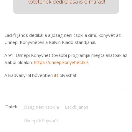
kötetének dedikálása is elmarad!
Lackfi János dedikálja a Jóság néni csokija című könyvét az
Ünnepi Könyvhéten a Kálvin Kiadó standjánál.
A 91. Ünnepi Könyvhét további programjai megtaláhatóak az
alábbi oldalon:
https://unnepikonyvhet.hu/
.
A kiadványról bővebben
itt
olvashat.
Címkék:
Jóság néni csokija
Lackfi János
Ünnepi Könyvhét