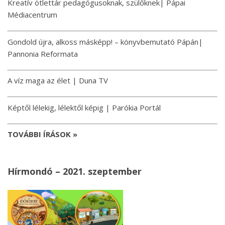
Kreatív ötlettár pedagógusoknak, szülőknek| Pápai
Médiacentrum
Gondold újra, alkoss másképp! – könyvbemutató Pápán|
Pannonia Reformata
A víz maga az élet | Duna TV
Képtől lélekig, lélektől képig | Parókia Portál
TOVÁBBI ÍRÁSOK »
Hírmondó – 2021. szeptember