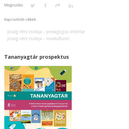
Megosztás:
Kapcsolódó cikkek:
Jóság néni csokija – pedagógus ötlettár
Jóság néni csokija – munkafüzet
Tananyagtár prospektus