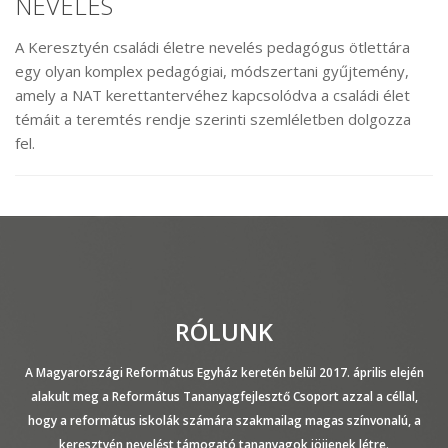
NEVELÉS
A Keresztyén családi életre nevelés pedagógus ötlettára
egy olyan komplex pedagógiai, módszertani gyűjtemény,
amely a NAT kerettantervéhez kapcsolódva a családi élet
témáit a teremtés rendje szerinti szemléletben dolgozza
fel.
RÓLUNK
A Magyarországi Református Egyház keretén belül 2017. április elején
alakult meg a Református Tananyagfejlesztő Csoport azzal a céllal,
hogy a református iskolák számára szakmailag magas színvonalú, a
keresztyén nevelést támogató tananyagok jöjjenek létre.