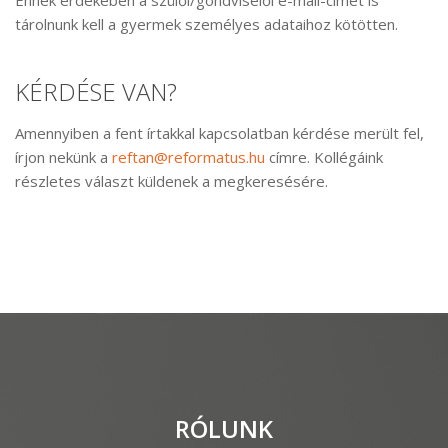
Ennek érdekében a szülői/gondviselői e-mail-címet is
tárolnunk kell a gyermek személyes adataihoz kötötten.
KÉRDÉSE VAN?
Amennyiben a fent írtakkal kapcsolatban kérdése merült fel,
írjon nekünk a
reftan@reformatus.hu
címre. Kollégáink
részletes választ küldenek a megkeresésére.
RÓLUNK