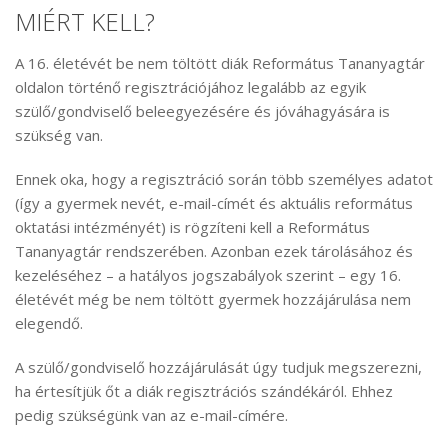
MIÉRT KELL?
A 16. életévét be nem töltött diák Református Tananyagtár
oldalon történő regisztrációjához legalább az egyik
szülő/gondviselő beleegyezésére és jóváhagyására is
szükség van.
Ennek oka, hogy a regisztráció során több személyes adatot
(így a gyermek nevét, e-mail-címét és aktuális református
oktatási intézményét) is rögzíteni kell a Református
Tananyagtár rendszerében. Azonban ezek tárolásához és
kezeléséhez – a hatályos jogszabályok szerint – egy 16.
életévét még be nem töltött gyermek hozzájárulása nem
elegendő.
A szülő/gondviselő hozzájárulását úgy tudjuk megszerezni,
ha értesítjük őt a diák regisztrációs szándékáról. Ehhez
pedig szükségünk van az e-mail-címére.