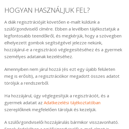
HOGYAN HASZNÁLJUK FEL?
A diák regisztrációját követően e-mailt küldünk a
szülő/gondviselő címére. Ebben a levélben tájékoztatjuk a
legfontosabb teendőkről, és megkérjük, hogy a szövegben
elhelyezett gombok segítségével jelezze nekünk,
hozzájárul-e a regisztráció véglegesítéséhez és a gyermek
személyes adatainak kezeléséhez.
Amennyiben nem járul hozzá (és ezt egy újabb felületen
meg is erősíti), a regisztrációkor megadott összes adatot
töröljük a rendszerből.
Ha hozzájárul, úgy véglegesítjük a regisztrációt, és a
gyermek adatait az
Adatkezelési tájékoztatóban
szereplőknek megfelelően tároljuk és kezeljük.
A szülői/gondviselői hozzájárulás bármikor visszavonható.