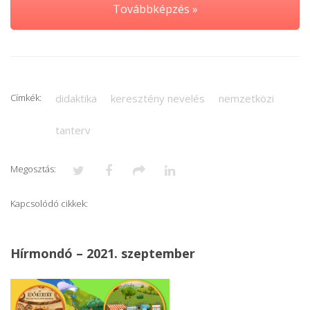
Továbbképzés »
Címkék:
didaktika
keresztény nevelés
nemzetközi
tanterv
Megosztás:
Kapcsolódó cikkek:
Hírmondó – 2021. szeptember