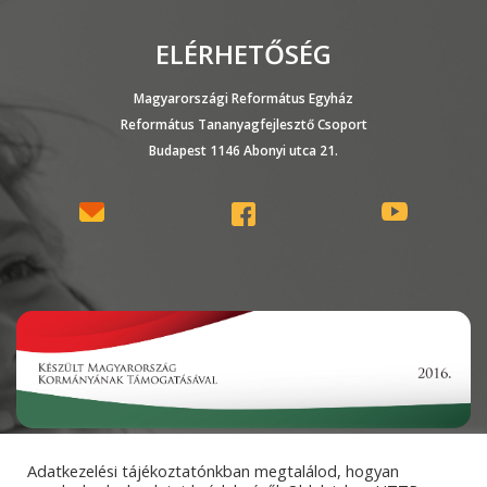
ELÉRHETŐSÉG
Magyarországi Református Egyház
Református Tananyagfejlesztő Csoport
Budapest 1146 Abonyi utca 21.
A fejlesztés az EGYH-KCP-16-P-0127 számú projekt keretében valósul
Adatkezelési tájékoztatónkban megtalálod, hogyan